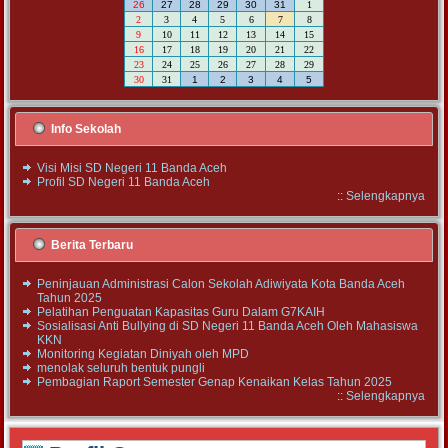
26
27
28
29
30
31
1
2
3
4
5
6
7
8
9
10
11
12
13
14
15
16
17
18
19
20
21
22
23
24
25
26
27
28
29
30
31
1
2
3
4
5
Info Sekolah
Visi Misi SD Negeri 11 Banda Aceh
Profil SD Negeri 11 Banda Aceh
::
Selengkapnya
Berita Terbaru
Peninjauan Administrasi Calon Sekolah Adiwiyata Kota Banda Aceh
Tahun 2025
Pelatihan Penguatan Kapasitas Guru Dalam G7KAIH
Sosialisasi Anti Bullying di SD Negeri 11 Banda Aceh Oleh Mahasiswa
KKN
Monitoring Kegiatan Diniyah oleh MPD
menolak seluruh bentuk pungli
Pembagian Raport Semester Genap Kenaikan Kelas Tahun 2025
::
Selengkapnya