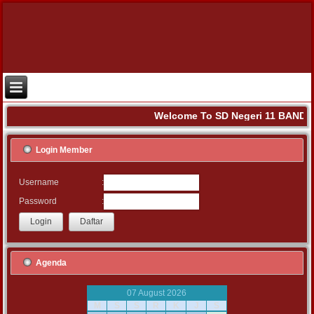
Welcome To SD Negeri 11 BANDA 
Login Member
:
Username
:
Password
Agenda
07 August 2026
M
S
S
R
K
J
S