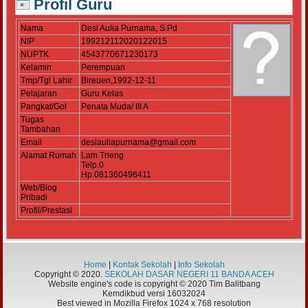
Profil Guru
Nama
Desi Aulia Purnama, S.Pd
NIP
199212112020122015
NUPTK
4543770671230173
Kelamin
Perempuan
Tmp/Tgl Lahir
Bireuen,1992-12-11
Pelajaran
Guru Kelas
Pangkat/Gol
Penata Muda/ III A
Tugas
Tambahan
Email
desiauliapurnama@gmail.com
Alamat Rumah
Lam Trieng
Telp.0
Hp.081360496411
Web/Blog
Pribadi
Profil/Prestasi
Home
|
Kontak Sekolah
|
Info Sekolah
Copyright © 2020.
SEKOLAH DASAR NEGERI 11 BANDA ACEH
Website engine's code is copyright © 2020 Tim Balitbang
Kemdikbud versi 16032024
Best viewed in Mozilla Firefox 1024 x 768 resolution